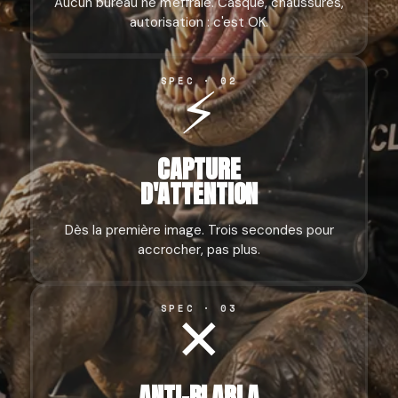
Aucun bureau ne m'effraie. Casque, chaussures,
autorisation : c'est OK.
⚡
SPEC · 02
CAPTURE
D'ATTENTION
Dès la première image. Trois secondes pour
accrocher, pas plus.
✕
SPEC · 03
ANTI-BLABLA