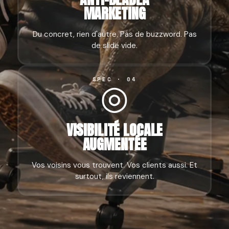
MARKETING
Du concret, rien d'autre. Pas de buzzword. Pas
de slide vide.
◎
SPEC · 04
VISIBILITÉ LOCALE
AUGMENTÉE
Vos voisins vous trouvent. Vos clients aussi. Et
surtout, ils reviennent.