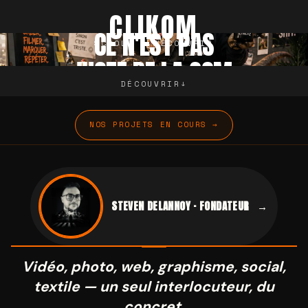
CLIKOM — Agence 
Services
Pourquoi le terrain
Pourquoi moi
Zone d'intervention
A
CLIKOM
CE N'EST PAS
SCROLL · DÉCOUVRIR
JUSTE DE LA COM.
DÉCOUVRIR
↓
NOS PROJETS EN COURS →
STEVEN DELANNOY · FONDATEUR
→
Vidéo, photo, web, graphisme, social,
textile — un seul interlocuteur, du
concret.